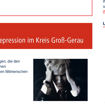
W
u
W
en, die den
chen
inen Mitmenschen