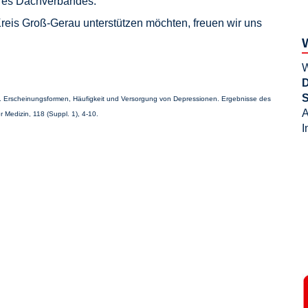
eres Dachverbandes.
eis Groß-Gerau unterstützen möchten, freuen wir uns
W
D
S
2000). Erscheinungsformen, Häufigkeit und Versorgung von Depressionen. Ergebnisse des
A
 Medizin, 118 (Suppl. 1), 4-10.
I