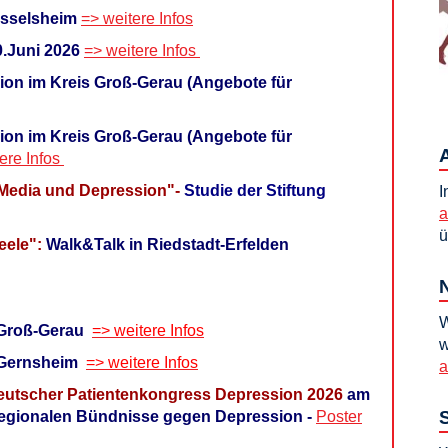
üsselsheim
=> weitere Infos
.Juni 2026
=> weitere Infos
on im Kreis Groß-Gerau (Angebote für
on im Kreis Groß-Gerau (Angebote für
ere Infos
 Media und Depression"-
Studie der Stiftung
I
a
ü
eele":
Walk&Talk in Riedstadt-Erfelden
W
 Groß-Gerau
=> weitere Infos
w
n Gernsheim
=> weitere Infos
a
 Deutscher Patientenkongress Depression 2026
am
er regionalen Bündnisse gegen Depression
-
Poster