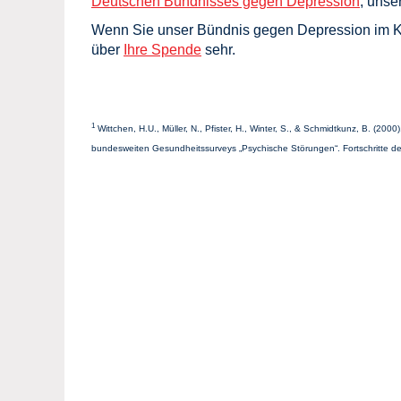
Deutschen Bündnisses gegen Depression
, uns
Wenn Sie unser Bündnis gegen Depression im Kr
über
Ihre Spende
sehr.
1
Wittchen, H.U., Müller, N., Pfister, H., Winter, S., & Schmidtkunz, B. (
bundesweiten Gesundheitssurveys „Psychische Störungen“. Fortschritte der