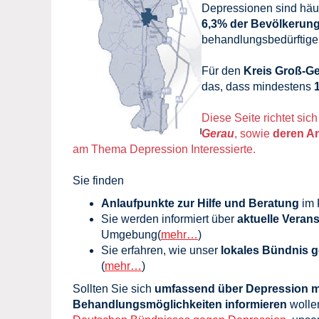
Depressionen sind häu
6,3% der Bevölkerun
behandlungsbedürftigen
Für den
Kreis Groß-G
das, dass mindestens
Diese Seite richtet sic
Gerau
, sowie
deren A
am Thema Depression
Interessierte.
Sie finden
Anlaufpunkte zur Hilfe und Beratung
im 
Sie werden informiert über
aktuelle Vera
Umgebung(
mehr…
)
Sie erfahren, wie unser
lokales Bündnis 
(
mehr…
)
Sollten Sie sich
umfassend über Depression m
Behandlungsmöglichkeiten informieren
wollen