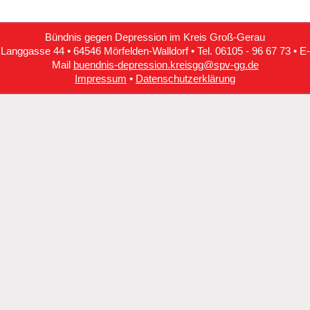
Bündnis gegen Depression im Kreis Groß-Gerau
Langgasse 44 • 64546 Mörfelden-Walldorf • Tel. 06105 - 96 67 73 • E-
Mail
buendnis-depression.kreisgg@spv-gg.de
Impressum
•
Datenschutzerklärung