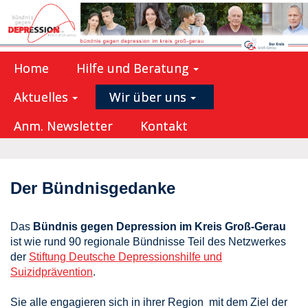
Home
Hilfe und Beratung
Aktuelles
Wir über uns
Anm. Newsletter
Kontakt
Der Bündnisgedanke
Das
Bündnis gegen Depression im Kreis Groß-Gerau
ist wie rund 90 regionale Bündnisse Teil des Netzwerkes
der
Stiftung Deutsche Depressionshilfe und
Suizidprävention
.
Sie alle engagieren sich in ihrer Region mit dem Ziel der