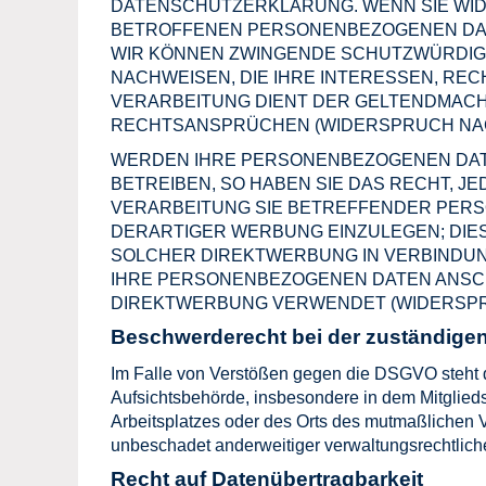
DATENSCHUTZERKLÄRUNG. WENN SIE WID
BETROFFENEN PERSONENBEZOGENEN DATE
WIR KÖNNEN ZWINGENDE SCHUTZWÜRDIG
NACHWEISEN, DIE IHRE INTERESSEN, RE
VERARBEITUNG DIENT DER GELTENDMACH
RECHTSANSPRÜCHEN (WIDERSPRUCH NACH 
WERDEN IHRE PERSONENBEZOGENEN DAT
BETREIBEN, SO HABEN SIE DAS RECHT, J
VERARBEITUNG SIE BETREFFENDER PER
DERARTIGER WERBUNG EINZULEGEN; DIES 
SOLCHER DIREKTWERBUNG IN VERBINDUN
IHRE PERSONENBEZOGENEN DATEN ANSC
DIREKTWERBUNG VERWENDET (WIDERSPRUC
Beschwerde­recht bei der zuständigen
Im Falle von Verstößen gegen die DSGVO steht d
Aufsichtsbehörde, insbesondere in dem Mitglieds
Arbeitsplatzes oder des Orts des mutmaßlichen 
unbeschadet anderweitiger verwaltungsrechtliche
Recht auf Daten­übertrag­barkeit