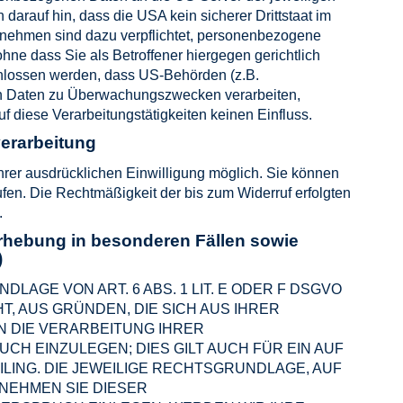
rauf hin, dass die USA kein sicherer Drittstaat im
nehmen sind dazu verpflichtet, personenbezogene
ne dass Sie als Betroffener hiergegen gerichtlich
hlossen werden, dass US-Behörden (z.B.
en Daten zu Überwachungszwecken verarbeiten,
f diese Verarbeitungstätigkeiten keinen Einfluss.
verarbeitung
hrer ausdrücklichen Einwilligung möglich. Sie können
rrufen. Die Rechtmäßigkeit der bis zum Widerruf erfolgten
.
rhebung in besonderen Fällen sowie
)
AGE VON ART. 6 ABS. 1 LIT. E ODER F DSGVO
T, AUS GRÜNDEN, DIE SICH AUS IHRER
 DIE VERARBEITUNG IHRER
 EINZULEGEN; DIES GILT AUCH FÜR EIN AUF
LING. DIE JEWEILIGE RECHTSGRUNDLAGE, AUF
NEHMEN SIE DIESER