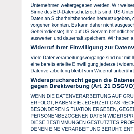
Unternehmen weitergegeben werden. Wir weisen da
Sinne des EU-Datenschutzrechts sind. US-Unter
Daten an Sicherheitsbehörden herauszugeben, oh
vorgehen könnten. Es kann daher nicht ausgesc
Geheimdienste) Ihre auf US-Servern befindlich
auswerten und dauerhaft speichern. Wir haben au
Widerruf Ihrer Einwilligung zur Daten
Viele Datenverarbeitungsvorgänge sind nur mit I
eine bereits erteilte Einwilligung jederzeit wide
Datenverarbeitung bleibt vom Widerruf unberührt
Widerspruchsrecht gegen die Datene
gegen Direktwerbung (Art. 21 DSGVO
WENN DIE DATENVERARBEITUNG AUF GRUNDL
ERFOLGT, HABEN SIE JEDERZEIT DAS RECH
BESONDEREN SITUATION ERGEBEN, GEGEN
PERSONENBEZOGENEN DATEN WIDERSPRUCH
DIESE BESTIMMUNGEN GESTÜTZTES PROFI
DENEN EINE VERARBEITUNG BERUHT, ENT