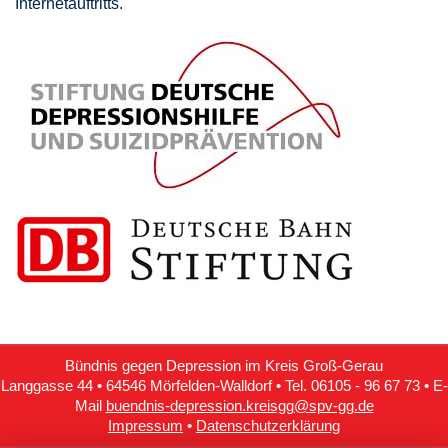
Internetauftritts.
Bündnis gegen Depression im Kreis Groß-Gerau
Langgasse 44 • 64546 Mörfelden-Walldorf • Tel. 06105 - 96 67 73 • E-
Mail
buendnis-depression.kreisgg@spv-gg.de
Impressum
•
Datenschutzerklärung