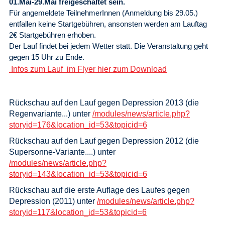
01.Mai-29.Mai freigeschaltet sein.
Für angemeldete TeilnehmerInnen (Anmeldung bis 29.05.)
entfallen keine Startgebühren, ansonsten werden am Lauftag
2€ Startgebühren erhoben.
Der Lauf findet bei jedem Wetter statt. Die Veranstaltung geht
gegen 15 Uhr zu Ende.
Infos zum Lauf
im Flyer hier zum Download
Rückschau auf den Lauf gegen Depression 2013 (die
Regenvariante...) unter
/modules/news/article.php?
storyid=176&location_id=53&topicid=6
Rückschau auf den Lauf gegen Depression 2012 (die
Supersonne-Variante....) unter
/modules/news/article.php?
storyid=143&location_id=53&topicid=6
Rückschau auf die erste Auflage des Laufes gegen
Depression (2011) unter
/modules/news/article.php?
storyid=117&location_id=53&topicid=6