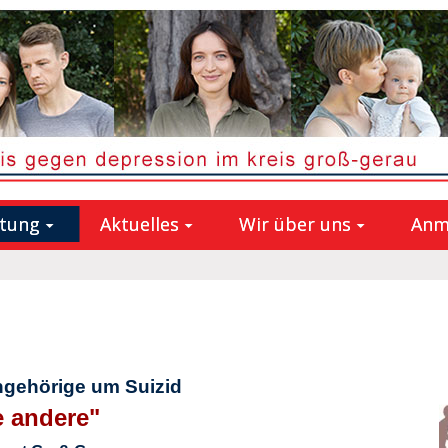
atung
Aktuelles
Wir über uns
Anm
ngehörige um Suizid
e andere"