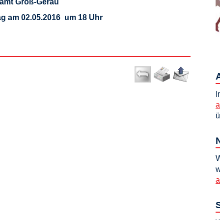
samt Groß-Gerau
ag am 02.05.2016 um 18 Uhr
I
a
ü
W
w
a