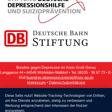
Bündnis gegen Depression im Kreis Groß-Gerau
Langgasse 44 • 64546 Mörfelden-Walldorf • Tel. 06105 - 96 67 73 • E-
Mail
buendnis-depression.kreisgg@spv-gg.de
Impressum
•
Datenschutzerklärung
Diese Seite nutzt Website-Tracking-Technologien von Dritten,
um ihre Dienste anzubieten, stetig zu verbessern und
Werbung entsprechend den Interessen der Nutzer
anzuzeigen.