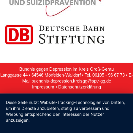
Bündnis gegen Depression im Kreis Groß-Gerau
Langgasse 44 • 64546 Mörfelden-Walldorf • Tel. 06105 - 96 67 73 • E-
Mail
buendnis-depression.kreisgg@spv-gg.de
Impressum
•
Datenschutzerklärung
Diese Seite nutzt Website-Tracking-Technologien von Dritten,
um ihre Dienste anzubieten, stetig zu verbessern und
Werbung entsprechend den Interessen der Nutzer
anzuzeigen.