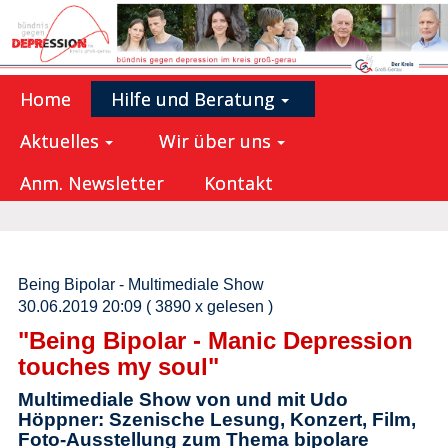
Home
Hilfe und Beratung
Aktuelles
Wir über uns
Anm. Newsletter
Kontakt
Being Bipolar - Multimediale Show
30.06.2019 20:09
( 3890 x gelesen )
"Being Bipolar - Manic Depression
touches my soul"
Multimediale Show von und mit Udo
Höppner: Szenische Lesung, Konzert, Film,
Foto-Ausstellung zum Thema bipolare