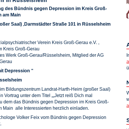
hr
in Rüsselsheim
ung des Bündnis gegen Depression im Kreis Groß-
m am Main
oßer Saal) ,Darmstädter Straße 101 in Rüsselsheim
ialpsychiatrischer Verein Kreis Groß-Gerau e.V. ,
m Kreis Groß-Gerau
hes Werk Groß-Gerau/Rüsselsheim, Mitglied der AG
I
-Gerau
a
ü
t Depression “
üsselsheim
 im Bildungszentrum Landrat-Harth-Heim (großer Saal)
W
 Vortrag unter dem Titel „„Jetzt reiß Dich mal
w
u dem das Bündnis gegen Depression im Kreis Groß-
a
ain alle Interessierten herzlich einladen.
hologe Volker Feix vom Bündnis gegen Depression
.