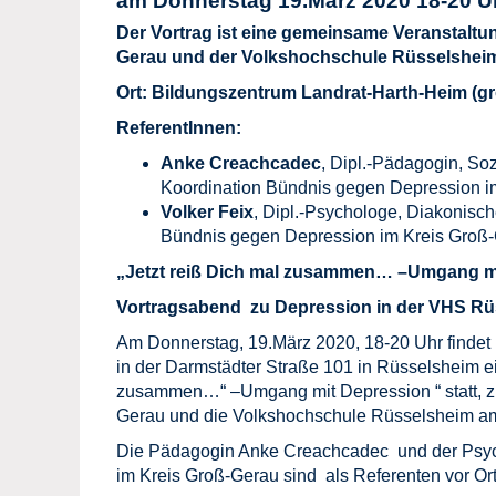
am Donnerstag
19.März 2020 18-20 U
Der Vortrag ist eine gemeinsame Veranstalt
Gerau und der Volkshochschule Rüsselshei
Ort: Bildungszentrum Landrat-Harth-Heim (gr
ReferentInnen:
Anke Creachcadec
, Dipl.-Pädagogin, Soz
Koordination Bündnis gegen Depression i
Volker Feix
, Dipl.-Psychologe, Diakonisc
Bündnis gegen Depression im Kreis Groß
„Jetzt reiß Dich mal zusammen… –Umgang mi
Vortragsabend zu Depression in der VHS R
Am Donnerstag, 19.März 2020, 18-20 Uhr findet
in der Darmstädter Straße 101 in Rüsselsheim ein
zusammen…“ –Umgang mit Depression “ statt, z
Gerau und die Volkshochschule Rüsselsheim am M
Die Pädagogin Anke Creachcadec und der Psyc
im Kreis Groß-Gerau sind als Referenten vor Ort