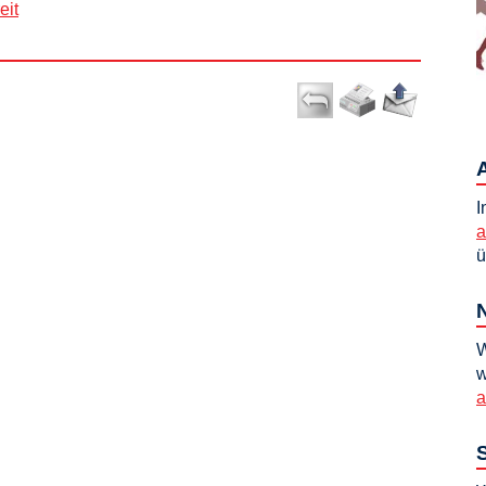
eit
I
a
ü
W
w
a