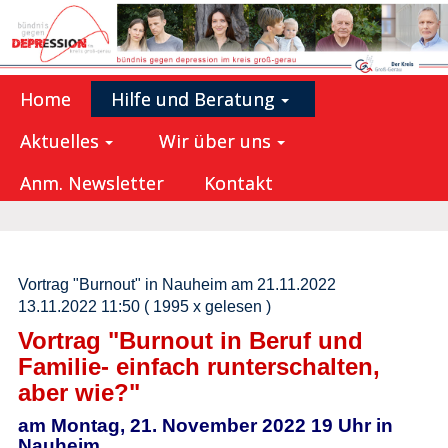
Home
Hilfe und Beratung
Aktuelles
Wir über uns
Anm. Newsletter
Kontakt
Vortrag "Burnout" in Nauheim am 21.11.2022
13.11.2022 11:50
( 1995 x gelesen )
Vortrag "Burnout in Beruf und
Familie- einfach runterschalten,
aber wie?"
am Montag,
21. November 2022 19 Uhr
in
Nauheim