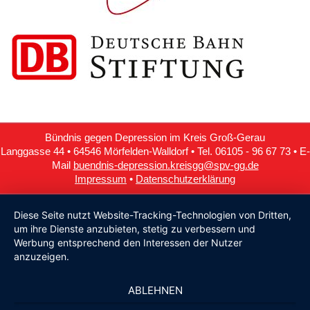
Bündnis gegen Depression im Kreis Groß-Gerau
Langgasse 44 • 64546 Mörfelden-Walldorf • Tel. 06105 - 96 67 73 • E-
Mail
buendnis-depression.kreisgg@spv-gg.de
Impressum
•
Datenschutzerklärung
Diese Seite nutzt Website-Tracking-Technologien von Dritten,
um ihre Dienste anzubieten, stetig zu verbessern und
Werbung entsprechend den Interessen der Nutzer
anzuzeigen.
ABLEHNEN