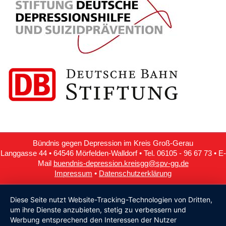
Bündnis gegen Depression im Kreis Groß-Gerau
Langgasse 44 • 64546 Mörfelden-Walldorf • Tel. 06105 - 96 67 73 • E-
Mail
buendnis-depression.kreisgg@spv-gg.de
Impressum
•
Datenschutzerklärung
Diese Seite nutzt Website-Tracking-Technologien von Dritten,
um ihre Dienste anzubieten, stetig zu verbessern und
Werbung entsprechend den Interessen der Nutzer