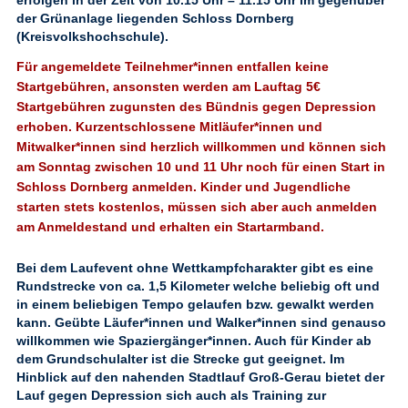
erfolgen in der Zeit von 10.15 Uhr – 11.15 Uhr im gegenüber
der Grünanlage liegenden Schloss Dornberg
(Kreisvolkshochschule).
Für angemeldete Teilnehmer*innen entfallen keine
Startgebühren, ansonsten werden am Lauftag 5€
Startgebühren zugunsten des Bündnis gegen Depression
erhoben. Kurzentschlossene Mitläufer*innen und
Mitwalker*innen sind herzlich willkommen und können sich
am Sonntag zwischen 10 und 11 Uhr noch für einen Start in
Schloss Dornberg anmelden. Kinder und Jugendliche
starten stets kostenlos, müssen sich aber auch anmelden
am Anmeldestand und erhalten ein Startarmband.
Bei dem
Laufevent ohne Wettkampfcharakter
gibt es eine
Rundstrecke von ca. 1,5 Kilometer welche beliebig oft und
in einem beliebigen Tempo gelaufen bzw. gewalkt werden
kann. Geübte Läufer*innen und Walker*innen sind genauso
willkommen wie Spaziergänger*innen. Auch für Kinder ab
dem Grundschulalter ist die Strecke gut geeignet. Im
Hinblick auf den nahenden Stadtlauf Groß-Gerau bietet der
Lauf gegen Depression sich auch als Training zur