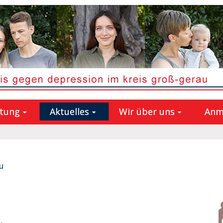
atung
Aktuelles
Wir über uns
Anm
u