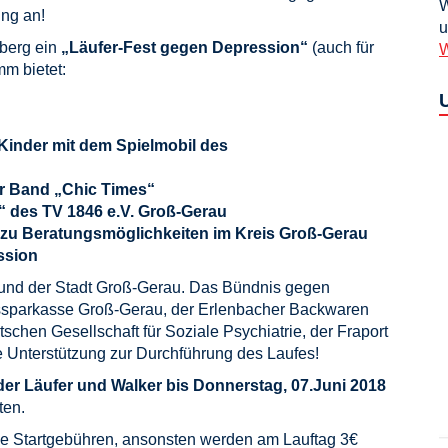
W
ung an!
u
nberg ein
„Läufer-Fest gegen Depression“
(auch für
W
mm bietet:
Kinder mit dem Spielmobil des
er Band „Chic Times“
s“ des TV 1846 e.V. Groß-Gerau
zu Beratungsmöglichkeiten im Kreis Groß-Gerau
ssion
u und der Stadt Groß-Gerau. Das Bündnis gegen
issparkasse Groß-Gerau, der Erlenbacher Backwaren
hen Gesellschaft für Soziale Psychiatrie, der Fraport
e Unterstützung zur Durchführung des Laufes!
er Läufer und Walker
bis Donnerstag, 07.Juni 2018
ten.
ne Startgebühren, ansonsten werden am Lauftag 3€