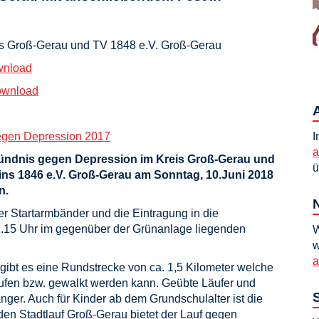
is Groß-Gerau und TV 1848 e.V. Groß-Gerau
wnload
ownload
gegen Depression 2017
I
a
Bündnis gegen Depression im Kreis Groß-Gerau und
ü
ins 1846 e.V. Groß-Gerau am Sonntag, 10.Juni 2018
n.
er Startarmbänder und die Eintragung in die
– 11.15 Uhr im gegenüber der Grünanlage liegenden
W
w
a
gibt es eine Rundstrecke von ca. 1,5 Kilometer welche
aufen bzw. gewalkt werden kann. Geübte Läufer und
er. Auch für Kinder ab dem Grundschulalter ist die
den Stadtlauf Groß-Gerau bietet der Lauf gegen