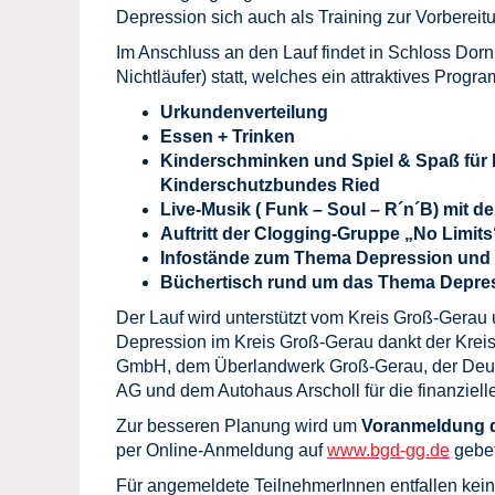
Depression sich auch als Training zur Vorbereit
Im Anschluss an den Lauf findet in Schloss Dor
Nichtläufer) statt, welches ein attraktives Progra
Urkundenverteilung
Essen + Trinken
Kinderschminken und Spiel & Spaß für 
Kinderschutzbundes Ried
Live-Musik ( Funk – Soul – R´n´B) mit d
Auftritt der Clogging-Gruppe „No Limit
Infostände zum Thema Depression und 
Büchertisch rund um das Thema Depre
Der Lauf wird unterstützt vom Kreis Groß-Gera
Depression im Kreis Groß-Gerau dankt der Kre
GmbH, dem Überlandwerk Groß-Gerau, der Deutsc
AG und dem Autohaus Arscholl für die finanziell
Zur besseren Planung wird um
Voranmeldung d
per Online-Anmeldung auf
www.bgd-gg.de
gebe
Für angemeldete TeilnehmerInnen entfallen kei